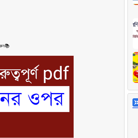
করুন📚