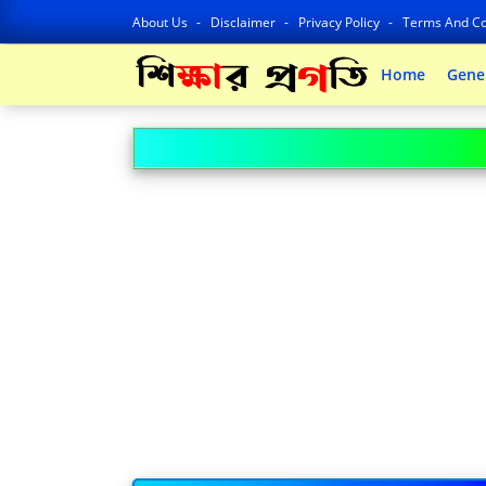
About Us
Disclaimer
Privacy Policy
Terms And Co
Home
Gene