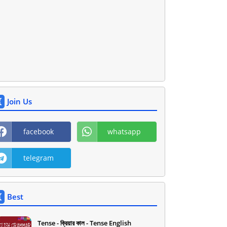
Join Us
facebook
whatsapp
telegram
Best
Tense - ক্রিয়ার কাল - Tense English