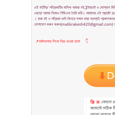
এই বইটির/ পত্রিকাটির মালিক আমরা নই,ইন্টারনেট ও সোশ্যাল মি
এছাড়া আমরা নিজেও পিডিএফ তৈরি করি। আমাদের এই প্রচেষ্টা দুঃস্
। যারা বই ও পত্রিকা গুলি কিনতে সক্ষম তারা অবশ্যই প্রকাশককে
যোগাযোগ করুন করুন(malikrakesh420@gmail.com) আমর
📌ডাউনলোড লিংক নিচে দেওয়া হলো 👇