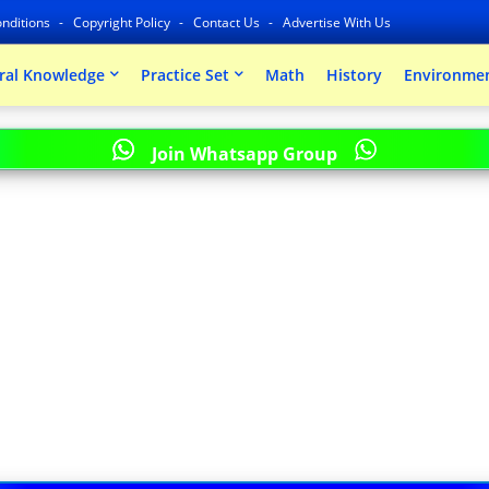
nditions
Copyright Policy
Contact Us
Advertise With Us
ral Knowledge
Practice Set
Math
History
Environmen
Join Whatsapp Group