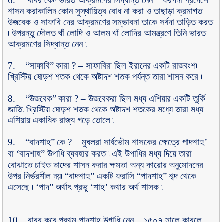
6.
বাবর কেন ভারত আক্রমণের সিদ্ধান্ত নেন
–
ফরগনা প্রদেশে
শাসন করাকালিন কোন সুস্থায়িত্ব বোধ না করা ও তাছাড়া ক্রমাগত
উজবেক ও সাফাবি দের আক্রমণের সম্ভাবনা তাকে সর্বদা তাড়িত করত
৷ উপরন্তু দৌলত খাঁ লোদি ও আলম খাঁ লোদির আমন্ত্রণে তিনি ভারত
আক্রমণের সিদ্ধান্ত নেন ৷
7. “
সাফাবি
”
কারা
? –
সাফাবিরা ছিল ইরানের একটি রাজবংশ৷
খ্রিস্টিয় ষোড়শ শতক থেকে অষ্টাদশ শতক পর্যন্ত তারা শাসন করে ৷
8. “
উজবেক
”
কারা
? –
উজবেকরা ছিল মধ্য এশিয়ার একটি তুর্কি
জাতি৷ খ্রিস্টিয় ষোড়শ শতক থেকে অষ্টাদশ শতকের মধ্যে তারা মধ্য
এশিয়ায় একাধিক রাজ্য গড়ে তোলে ৷
9. “
বাদশাহ
”
কে
? –
মুঘলরা সার্বভৌম শাসকের ক্ষেত্রে পাদশাহ
’
বা
‘
বাদশাহ
”
উপাধি ব্যবহার করত ৷ এই উপাধির মধ্য দিয়ে তারা
বোঝাতে চাইত তাদের শাসন
করার ক্ষমতা অন্য কারোর অনুমোদনের
উপর নির্ভরশীল নয়৷
“
বাদশাহ
”
একটি ফরাসি
“
পাদশাহ
”
শব্দ থেকে
এসেছে ৷
‘
পাদ
”
অর্থাৎ প্রভু
‘
শাহ
’
কথার অর্থ শাসক ৷
10.
বাবর কবে প্রথম পাদশাহ উপাধি নেন
–
১৫০৭ সালে কাবুলে