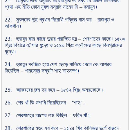
21.
তৈমুরীয় নীতি অনুযায়ি উত্তরসূরিদের মধ্য যে অঞ্চল ভাগকরার
প্রথা এই নীতি কোন মুঘল সম্রাট মানেন নি
–
হুমায়ুন ৷
22.
মুঘলদের দুই প্রধান বিরোধী শক্তির নাম কর
–
রাজপুত ও
আফগান ৷
23.
হুমাযুন কার কাছে দুবার পরাজিত হয়
–
শেরশাহের কাছে ৷ ১৫৩৯
খ্রিঃ বিহারে চৌসার যুদ্ধে ও ১৫৪০ খ্রিঃ কনৌজের কাছে বিলগ্রামের
যুদ্ধে ৷
24.
হুমায়ুন পরজিত হয়ে দেশ ছেড়ে পালিয়ে গেলে কে আশ্রয়
দিয়েছিল
–
পারস্যের সম্রাট শাহ তাহমস্প ৷
25.
আকবরের জন্ম হয় কবে
–
১৫৪২ খ্রিঃ অমরকোটে ৷
26.
শের খাঁ কি উপাধি নিয়েছিলেন
– ‘
শাহ
’ .
27.
শেরশাহের আগের নাম কিছিল
–
ফরিদ খাঁ ৷
28.
শেরশাহের মৃত্যু হয় কবে
–
১৫৪৫ খ্রি কালিঞ্জর দুর্গে বারুদে