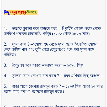
কিছু
নমুনা প্রশ্ন
-উত্তর:
1.
ভারতে মুঘলরা কবে রাজত্ব করে
–
খ্রিস্টীয় ষোড়শ শতক থেকে
উনবিংশ শতকের মাঝামাঝি পর্যন্ত (১৫২৬ থেকে ১৮৫৭ সাল) ৷
2.
মুঘল কারা
? –‘
মোঙ্গ
’
শব্দ থেকে মুঘল শব্দের উৎপত্তি৷ মোঙ্গল
নেতা চেঙ্গিস খান এবং তুর্কি নেতা তৈমুরলঙের বংশধররা মুঘল নামে
পরিচিত ৷
3.
তৈমুরলঙ কবে ভারত অক্রমণ করেন
–
১৩৯৮ খ্রিঃ ৷
4.
মুঘলরা আগে কোথায় বাস করত
? –
মধ্য এশিয়ার কিছু অঞ্চলে ৷
5.
বাবর আগে কোথায় রাজত্ব করত
? –
১৪৯৪ খ্রিঃ মাত্র ১২ বছর
বয়সে বাবর ফরগণা প্রদেশে রাজত্ব করত ৷