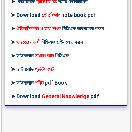
➤
ডাউনলোড
প্রাইমারি টেট
স্টাডি মেটেরিয়ালস
➤
Download
ভৌতবিজ্ঞান
note book pdf
➤
ঐতিহাসিক বই ও তার লেখক
পিডিএফ ডাউনলোড করুন
➤
ভারতের নদনদী
পিডিএফ ডাউনলোড করুন
➤
ডাউনলোড
সাধারণ জ্ঞান
পিডিএফ
➤
ডাউনলোড
প্রাক্টিস সেট
➤
ডাউনলোড
গণিত
pdf Book
➤
Download
General Knowledge
pdf