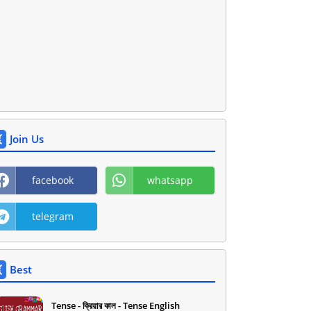
Join Us
facebook
whatsapp
telegram
Best
Tense - ক্রিয়ার কাল - Tense English