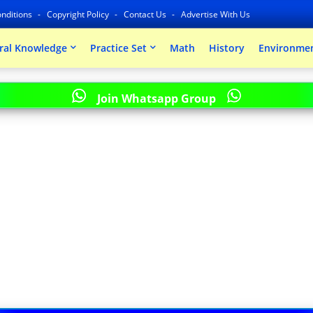
nditions
Copyright Policy
Contact Us
Advertise With Us
ral Knowledge
Practice Set
Math
History
Environmen
Join Whatsapp Group