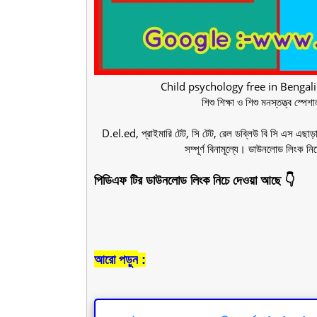
Child psychology free in Benga
শিশু শিক্ষা ও শিশু মনস্তত্ত্ব স
D.el.ed, প্রাইমারি টেট, সি টেট, রেল ডব্লিউ বি সি এস এছাড়
সম্পূর্ণ বিনামূল্যে। ডাউনলোড লিংক 
পিডিএফ টির ডাউনলোড লিংক নিচে দেওয়া আছে 👇
আরো
পড়ুন
: