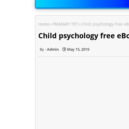
Home
PRIMARY TET
Child psychology free eB
Child psychology free eB
Admin
May 15, 2019