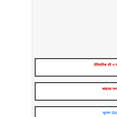
ঐতিহাসিক বই ও 
ভারতের নদ
ভূগোল S