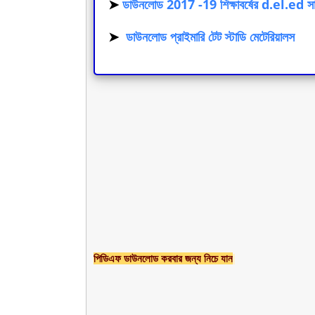
➤
ডাউনলোড 2017 -19 শিক্ষাবর্ষের d.el.ed স
➤
ডাউনলোড প্রাইমারি টেট স্টাডি মেটেরিয়ালস
পিডিএফ ডাউনলোড করবার জন্য নিচে যান