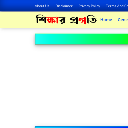
About Us
Disclaimer
Privacy Policy
Terms And Co
Home
Gene