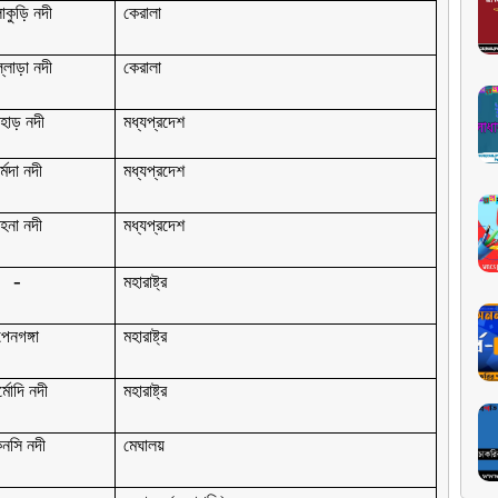
াকুড়ি নদী
কেরালা
্লাড়া নদী
কেরালা
িহাড় নদী
মধ্যপ্রদেশ
র্মদা নদী
মধ্যপ্রদেশ
হনা নদী
মধ্যপ্রদেশ
-
মহারাষ্ট্র
পেনগঙ্গা
মহারাষ্ট্র
্মোদি নদী
মহারাষ্ট্র
িনসি নদী
মেঘালয়