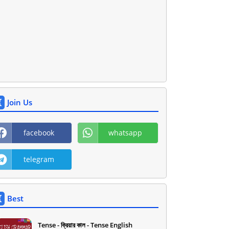
Join Us
facebook
whatsapp
telegram
Best
Tense - ক্রিয়ার কাল - Tense English