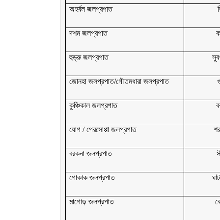
অহর্বল জলপ্রপাত
ভ
দশম জলপ্রপাত
ক
হুড্রু জলপ্রপাত
সুব
জোনহা জলপ্রপাত/গৌতমধারা জলপ্রপাত
গ
কুঞ্চিকাল জলপ্রপাত
ব
যোগ / গেরসোপ্পা জলপ্রপাত
শর
বরকনা জলপ্রপাত
স
গোকাক জলপ্রপাত
ঘাট
মাগোড় জলপ্রপাত
ব