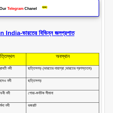
 Our
Telegram
Chanel
 India-ভারতের বিভিন্ন জলপ্রপাত
ত্তিস্থল
অবস্থান
দ্রাবতী নদী
ছত্তিসগড় (ভারতের নায়াগ্রা
;
ভারতের প্রশস্ততম)
ঁসদেও নদী
ছত্তিসগড়
ন্ডবী নদী
গোয়া-কর্নাটক সীমানা
র্মদা নদী
গুজরাট