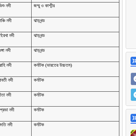
িশু নদী
জম্মু ও কাশ্মীর
াঞ্চি নদী
ঝাড়খন্ড
র্ণরেখা নদী
ঝাড়খন্ড
ুঙ্গা নদী
ঝাড়খন্ড
রাহি নদী
কর্নাটক (ভারতের উচ্চতম)
াবতী নদী
কর্নাটক
ীতা নদী
কর্নাটক
প্রভা নদী
কর্নাটক
েদতি নদী
কর্নাটক