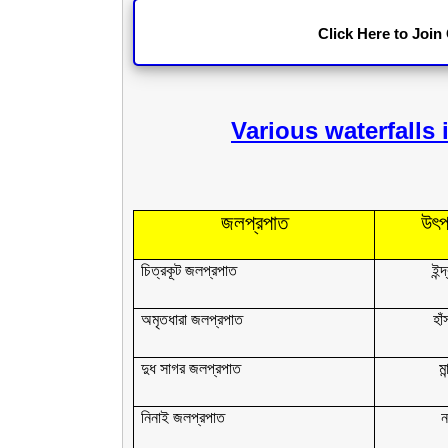
Click Here to Join
Various waterfalls in
জলপ্রপাত
উৎপ
চিত্রকূট জলপ্রপাত
ইন্
অমৃতধারা জলপ্রপাত
হা
দুধ সাগর জলপ্রপাত
মা
নিনাই জলপ্রপাত
ন