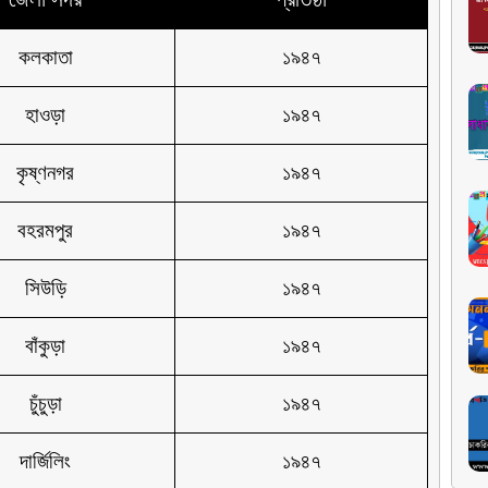
কলকাতা
১৯৪৭
হাওড়া
১৯৪৭
কৃষ্ণনগর
১৯৪৭
বহরমপুর
১৯৪৭
সিউড়ি
১৯৪৭
বাঁকুড়া
১৯৪৭
চুঁচুড়া
১৯৪৭
দার্জিলিং
১৯৪৭