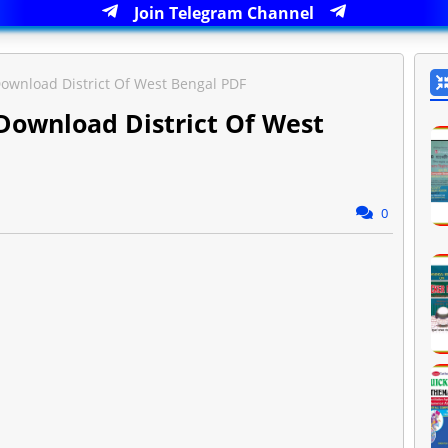
Join Telegram Channel
PDF: Download District Of West Bengal PDF
PDF: Download District Of West
0