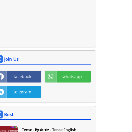
Join Us
facebook
whatsapp
telegram
Best
Tense - ক্রিয়ার কাল - Tense English