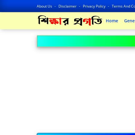
About Us
Disclaimer
Privacy Policy
Terms And Co
Home
Gene