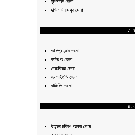
মুর্শিদাবাদ জেলা
দক্ষিণ দিনাজপুর জেলা
৩. 
আলিপুরদুয়ার জেলা
কালিংপং জেলা
কোচবিহার জেলা
জলপাইগুড়ি জেলা
দার্জিলিং জেলা
৪. প
উত্তর চব্বিশ পরগনা জেলা