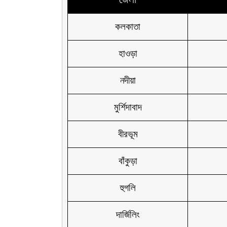
কলকাতা
হাওড়া
নদীয়া
মুর্শিদাবাদ
বীরভূম
বাঁকুড়া
হুগলি
দার্জিলিং