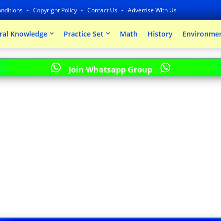
nditions
Copyright Policy
Contact Us
Advertise With Us
ral Knowledge
Practice Set
Math
History
Environmen
Join Whatsapp Group