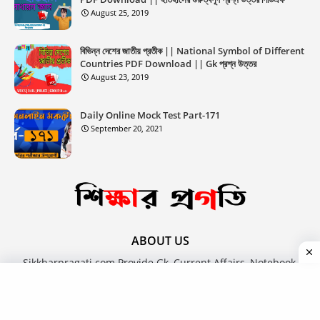
August 25, 2019
বিভিন্ন দেশের জাতীয় প্রতীক || National Symbol of Different
Countries PDF Download || Gk প্রশ্ন উত্তর
August 23, 2019
Daily Online Mock Test Part-171
September 20, 2021
ABOUT US
Sikkharpragati.com Provide Gk, Current Affairs, Notebook,
Newspaper, Questions Paper, Answer Key, Admit, Result,
Book, Job News, Career, Online Free Course Article In The
Bengali Language.