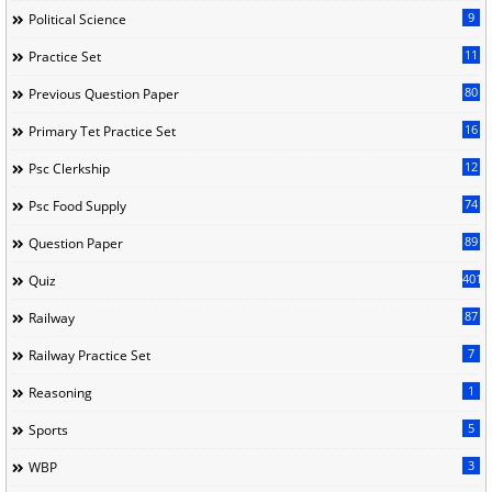
9
Political Science
11
Practice Set
80
Previous Question Paper
16
Primary Tet Practice Set
12
Psc Clerkship
74
Psc Food Supply
89
Question Paper
401
Quiz
87
Railway
7
Railway Practice Set
1
Reasoning
5
Sports
3
WBP