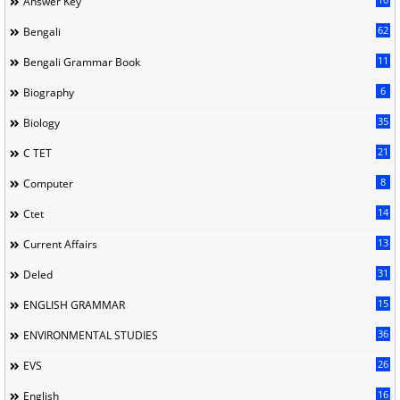
Answer Key
62
Bengali
11
Bengali Grammar Book
6
Biography
35
Biology
21
C TET
8
Computer
14
Ctet
13
Current Affairs
31
Deled
15
ENGLISH GRAMMAR
36
ENVIRONMENTAL STUDIES
26
EVS
16
English