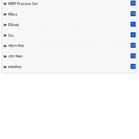
33
WBP Practice Set
75
Wbcs
5
EBook
4
Ssc
29
পরিবেশ বিদ্যা
15
ভৌত বিজ্ঞান
10
রসায়নবিদ্যা