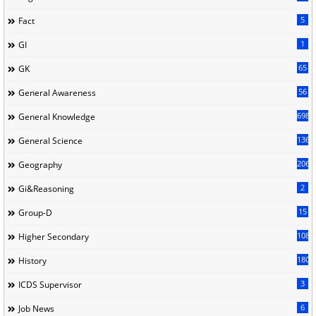
5
Fact
1
GI
65
GK
56
General Awareness
698
General Knowledge
136
General Science
206
Geography
2
Gi&Reasoning
15
Group-D
108
Higher Secondary
180
History
3
ICDS Supervisor
6
Job News