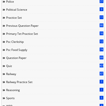
21
Police
9
Political Science
11
Practice Set
80
Previous Question Paper
16
Primary Tet Practice Set
12
Psc Clerkship
74
Psc Food Supply
89
Question Paper
401
Quiz
87
Railway
7
Railway Practice Set
1
Reasoning
5
Sports
3