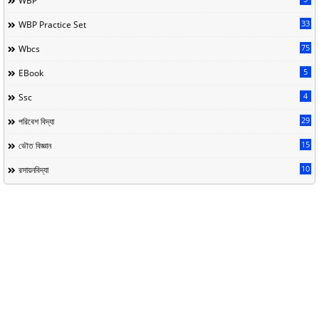
WBP
33
WBP Practice Set
75
Wbcs
5
EBook
4
Ssc
29
পরিবেশ বিদ্যা
15
ভৌত বিজ্ঞান
10
রসায়নবিদ্যা