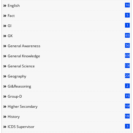
16
English
5
Fact
1
GI
65
GK
56
General Awareness
698
General Knowledge
136
General Science
206
Geography
2
Gi&Reasoning
15
Group-D
108
Higher Secondary
180
History
3
ICDS Supervisor