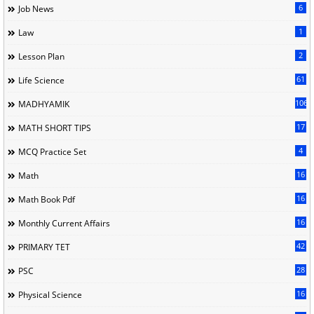
6
Job News
1
Law
2
Lesson Plan
61
Life Science
106
MADHYAMIK
17
MATH SHORT TIPS
4
MCQ Practice Set
16
Math
16
Math Book Pdf
16
Monthly Current Affairs
42
PRIMARY TET
28
PSC
16
Physical Science