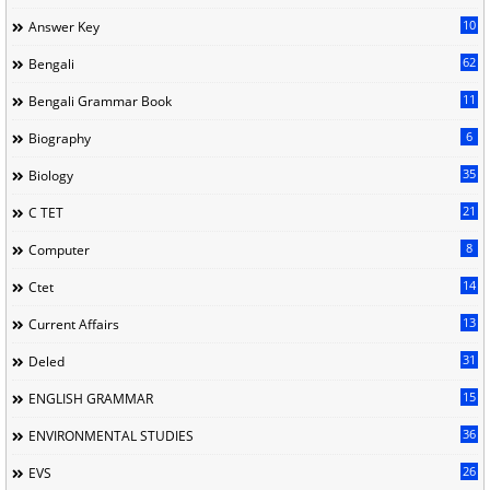
10
Answer Key
62
Bengali
11
Bengali Grammar Book
6
Biography
35
Biology
21
C TET
8
Computer
14
Ctet
13
Current Affairs
31
Deled
15
ENGLISH GRAMMAR
36
ENVIRONMENTAL STUDIES
26
EVS