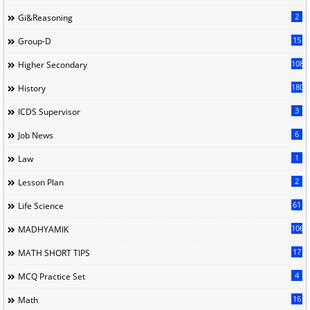
2
Gi&Reasoning
15
Group-D
108
Higher Secondary
180
History
3
ICDS Supervisor
6
Job News
1
Law
2
Lesson Plan
61
Life Science
106
MADHYAMIK
17
MATH SHORT TIPS
4
MCQ Practice Set
16
Math