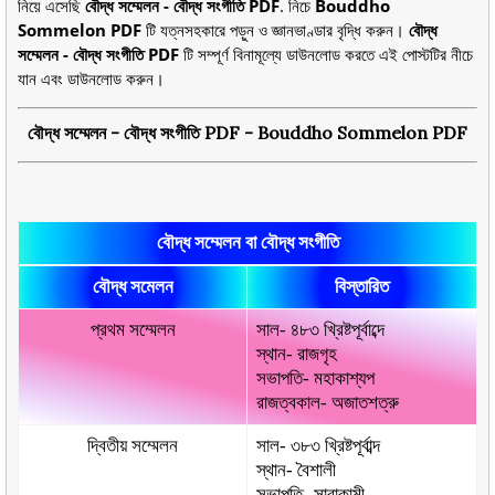
নিয়ে এসেছি
বৌদ্ধ সম্মেলন - বৌদ্ধ সংগীতি PDF
. নিচে
Bouddho
Sommelon PDF
টি যত্নসহকারে পড়ুন ও জ্ঞানভাণ্ডার বৃদ্ধি করুন।
বৌদ্ধ
সম্মেলন - বৌদ্ধ সংগীতি PDF
টি সম্পূর্ণ বিনামূল্যে ডাউনলোড করতে এই পোস্টটির নীচে
যান এবং ডাউনলোড করুন।
বৌদ্ধ সম্মেলন - বৌদ্ধ সংগীতি PDF - Bouddho Sommelon PDF
বৌদ্ধ সম্মেলন বা বৌদ্ধ সংগীতি
বৌদ্ধ সমেলন
বিস্তারিত
প্রথম সম্মেলন
সাল- ৪৮৩ খ্রিষ্টপূর্বাব্দে
স্থান- রাজগৃহ
সভাপতি- মহাকাশ্যপ
রাজত্বকাল- অজাতশত্রু
দ্বিতীয় সম্মেলন
সাল- ৩৮৩ খ্রিষ্টপূর্বাব্দ
স্থান- বৈশালী
সভাপতি- সাবাকামী