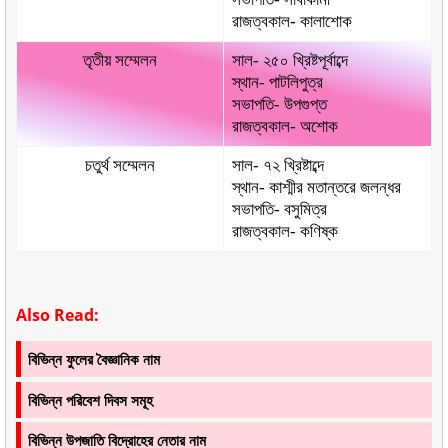
রাজত্বকাল- কালাশোক
তৃতীয় সম্মেলন
সাল- ২৫০ খ্রিষ্টপূর্বাব্দে
স্থান- পাটলিপুত্র
সভাপতি- উপগুপ্ত
রাজত্বকাল- অশোক
চতুর্থ সম্মেলন
সাল- ৭২ খ্রিষ্টাব্দে
স্থান- কাশ্মীর মতান্তরে জলন্ধর
সভাপতি- বসুমিত্র
রাজত্বকাল- কণিষ্ক
Also Read:
বিভিন্ন ফুলের বৈজ্ঞানিক নাম
বিভিন্ন পরিবেশ দিবস সমূহ
বিভিন্ন উপজাতি বিদ্রোহের নেতার নাম