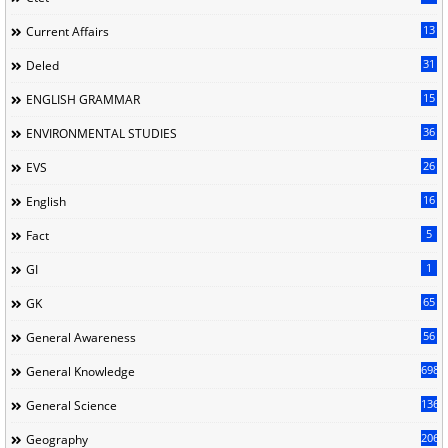
13
Current Affairs
31
Deled
15
ENGLISH GRAMMAR
36
ENVIRONMENTAL STUDIES
26
EVS
16
English
5
Fact
1
GI
65
GK
56
General Awareness
698
General Knowledge
136
General Science
206
Geography