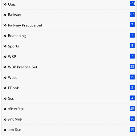
401
Quiz
87
Railway
7
Railway Practice Set
1
Reasoning
5
Sports
3
WBP
33
WBP Practice Set
75
Wbcs
5
EBook
4
Ssc
29
পরিবেশ বিদ্যা
15
ভৌত বিজ্ঞান
10
রসায়নবিদ্যা