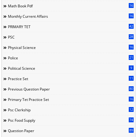
16
Math Book Pdf
16
Monthly Current Affairs
42
PRIMARY TET
28
PSC
16
Physical Science
21
Police
9
Political Science
11
Practice Set
80
Previous Question Paper
16
Primary Tet Practice Set
12
Psc Clerkship
74
Psc Food Supply
89
Question Paper