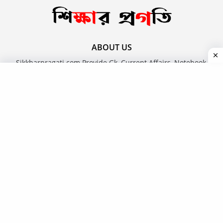
ABOUT US
Sikkharpragati.com Provide Gk, Current Affairs, Notebook,
Newspaper, Questions Paper, Answer Key, Admit, Result,
Book, Job News, Career, Online Free Course Article In The
Bengali Language.
FOLLOW US
Home
About us
Disclaimer
Privacy Policy
Terms and Conditions
Copyright Policy