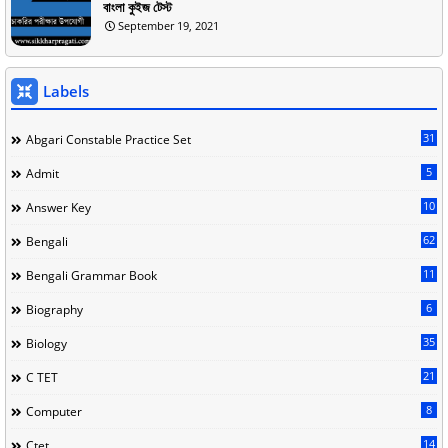
বাংলা কুইজ টেস্ট
September 19, 2021
Labels
31
Abgari Constable Practice Set
5
Admit
10
Answer Key
62
Bengali
11
Bengali Grammar Book
6
Biography
35
Biology
21
C TET
8
Computer
14
Ctet