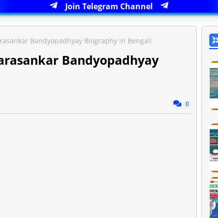
Join Telegram Channel
ীবনী - Tarasankar Bandyopadhyay Biography in Bengali
জীবনী - Tarasankar Bandyopadhyay
0