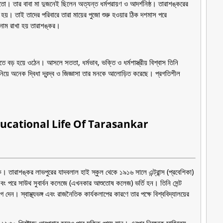
হতো। তার বাবা মা দুজনেই ছিলেন অত্যন্ত ধর্মপরায়ণ ও আদর্শনিষ্ঠ। তারাশঙ্করের
যু হয়। তাই তাদের পরিবারে তারা মায়ের পুজো শুরু হওয়ার ঠিক দশমাস পরে
র নাম রাখা হয় তারাশঙ্কর।
ে বড় হয়ে ওঠেন। আসলে সততা, ধর্মভাব, ভক্তি ও ধর্মশাস্ত্রীয় বিশ্বাস তিনি
নিয়ে অনেক দ্বিধা দ্বন্দ্ব ও জিজ্ঞাসা তার মনকে আলোড়িত করেছে। প্রগতিশীল
ক্ষা - Educational Life Of Tarasankar
ে। তারাশঙ্কর লাভপুরের যাদবলাল হাই স্কুল থেকে ১৯১৬ সালে এন্ট্রান্স (প্রবেশিকা)
েজে এবং পরে সাউথ সুবার্বন কলেজে (এখনকার আশুতোষ কলেজ) ভর্তি হন। তিনি সেন্ট
দেন। স্বাস্থ্যভঙ্গ এবং রাজনৈতিক কার্যকলাপের কারণে তার পক্ষে বিশ্ববিদ্যালয়ের