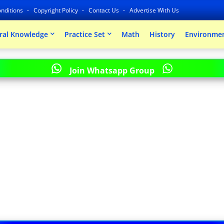
nditions
Copyright Policy
Contact Us
Advertise With Us
ral Knowledge
Practice Set
Math
History
Environmen
Join Whatsapp Group