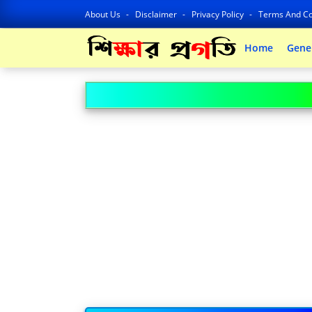
About Us
Disclaimer
Privacy Policy
Terms And Co
Home
Gene