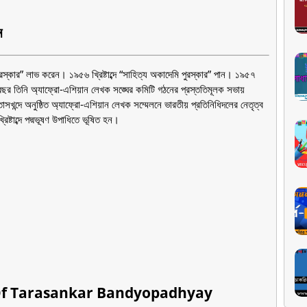
ান
্র পুরস্কার” লাভ করেন। ১৯৫৬ খ্রিষ্টাব্দে “সাহিত্য অকাদেমি পুরস্কার” পান। ১৯৫৭
ের বছর তিনি অ্যাফ্রো-এশিয়ান লেখক সঙ্ঘের কমিটি গঠনের প্রস্ততিমূলক সভায়
খন্দে অনুষ্ঠিত অ্যাফ্রো-এশিয়ান লেখক সম্মেলনে ভারতীয় প্রতিনিধিদলের নেতৃত্ব
িষ্টাব্দে পদ্মভূষণ উপাধিতে ভূষিত হন।
 - Death Of Tarasankar Bandyopadhyay