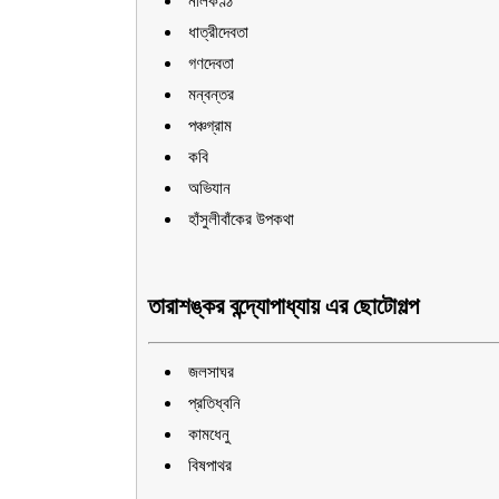
নীলকণ্ঠ
ধাত্রীদেবতা
গণদেবতা
মন্বন্তর
পঞ্চগ্রাম
কবি
অভিযান
হাঁসুলীবাঁকের উপকথা
তারাশঙ্কর বন্দ্যোপাধ্যায় এর ছোটোগল্প
জলসাঘর
প্রতিধ্বনি
কামধেনু
বিষপাথর