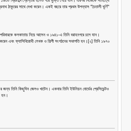
১৯৩০ খ্রিষ্টাব্দে গ্রেপ্তার হলেও পরে মুক্তি পেয়ে যান। এরপর নিজেকে সাহিত্যে
্রনাথ ঠাকুরের সাথে দেখা করেন। একই বছরে তার প্রথম উপন্যাস "চৈতালী ঘূর্ণি"
িজের পরিবারকে কলকাতায় নিয়ে আসেন ও ১৯৪১-এ তিনি বরাহনগরে চলে যান।
ব করেন এবং ফ্যাসিবিরোধী লেখক ও শিল্পী সংগঠনের সভাপতি হন।[২] তিনি ১৯৭০
 জন্য তিনি কিছুদিন জেলও খাটেন। একবার তিনি ইউনিয়ন বোর্ডের প্রেসিডেন্টও
্য হন।