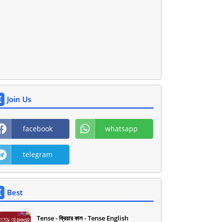
Join Us
facebook
whatsapp
telegram
Best
Tense - ক্রিয়ার কাল - Tense English