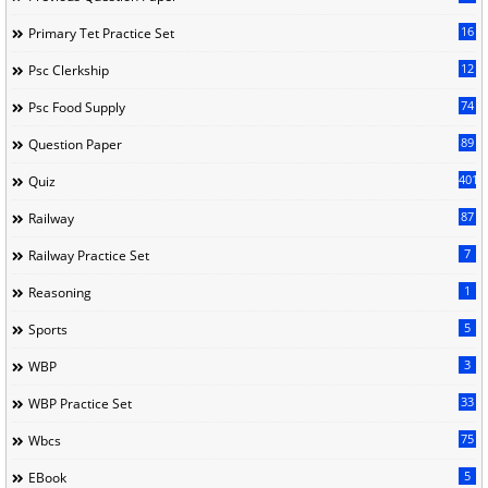
16
Primary Tet Practice Set
12
Psc Clerkship
74
Psc Food Supply
89
Question Paper
401
Quiz
87
Railway
7
Railway Practice Set
1
Reasoning
5
Sports
3
WBP
33
WBP Practice Set
75
Wbcs
5
EBook