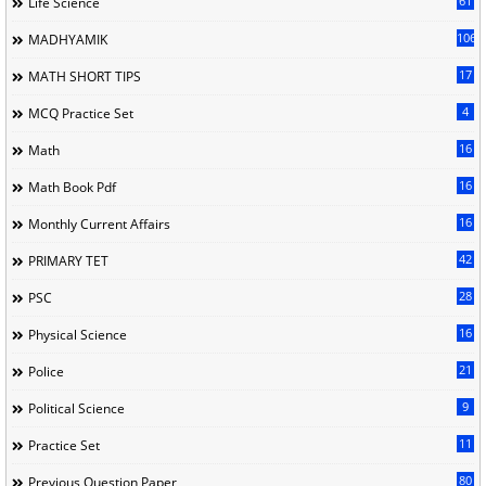
61
Life Science
106
MADHYAMIK
17
MATH SHORT TIPS
4
MCQ Practice Set
16
Math
16
Math Book Pdf
16
Monthly Current Affairs
42
PRIMARY TET
28
PSC
16
Physical Science
21
Police
9
Political Science
11
Practice Set
80
Previous Question Paper