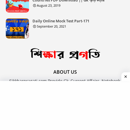
August 23, 2019
Daily Online Mock Test Part-171
September 20, 2021
ABOUT US
Sikkharpragati.com Provide Gk, Current Affairs, Notebook,
Newspaper, Questions Paper, Answer Key, Admit, Result,
Book, Job News, Career, Online Free Course Article In The
Bengali Language.
FOLLOW US