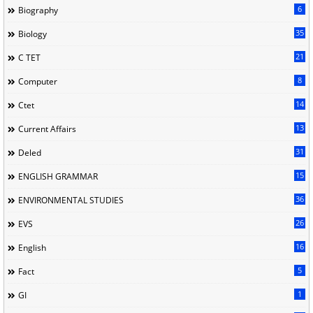
6
Biography
35
Biology
21
C TET
8
Computer
14
Ctet
13
Current Affairs
31
Deled
15
ENGLISH GRAMMAR
36
ENVIRONMENTAL STUDIES
26
EVS
16
English
5
Fact
1
GI