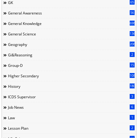
65
GK
56
General Awareness
698
General Knowledge
136
General Science
206
Geography
2
Gi&Reasoning
15
Group-D
108
Higher Secondary
180
History
3
ICDS Supervisor
6
Job News
1
Law
2
Lesson Plan