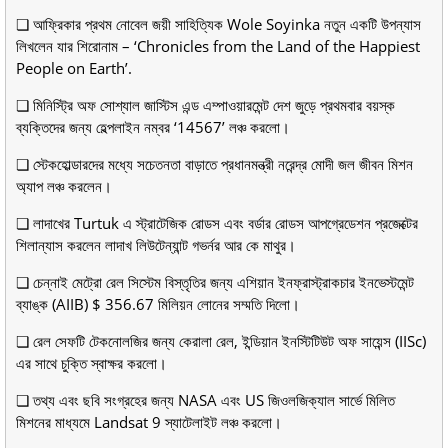
❏ আফ্রিকার প্রথম নোবেল জয়ী সাহিত্যিক Wole Soyinka নতুন একটি উপন্যাস
লিখলেন যার শিরোনাম – ‘Chronicles from the Land of the Happiest
People on Earth’.
❏ মিনিস্ট্রি অফ সোশ্যাল জাস্টিস এন্ড এম্পাওয়ারমেন্ট দেশ জুড়ে প্রথমবার বয়স্ক
ব্যক্তিদের জন্য হেল্পলাইন নম্বর ‘14567’ লঞ্চ করলো।
❏ স্টেকহোল্ডারদের মধ্যে সচেতনতা বাড়াতে প্রধানমন্ত্রী নরেন্দ্র মোদী জল জীবন মিশন
অ্যাপ লঞ্চ করলেন।
❏ লাদাখের Turtuk এ স্ট্রাটেজিক রোডস এবং বর্ডার রোডস আপগ্রেডেশন প্রজেক্টের
শিলান্যাস করলেন লাদাখ লিউটেন্যান্ট গভর্নর আর কে মাথুর।
❏ চেন্নাই মেট্রো রেল সিস্টেম বিস্তৃতির জন্য এশিয়ান ইনফ্রাস্ট্রাকচার ইনভেস্টমেন্ট
ব্যাঙ্ক (AIIB) $ 356.67 মিলিয়ন লোনের সম্মতি দিলো।
❏ রেল সেফটি টেকনোলজির জন্য কেরালা রেল, ইন্ডিয়ান ইনস্টিটিউট অফ সায়েন্স (IISc)
এর সাথে চুক্তি স্বাক্ষর করলো।
❏ তথ্য এবং ছবি সংগ্রহের জন্য NASA এবং US জিওলজিক্যাল সার্ভে মিলিত
মিশনের মাধ্যমে Landsat 9 স্যাটেলাইট লঞ্চ করলো।