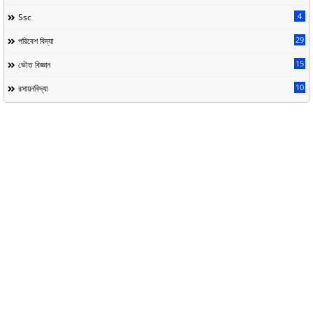
4
Ssc
29
পরিবেশ বিদ্যা
15
ভৌত বিজ্ঞান
10
রসায়নবিদ্যা